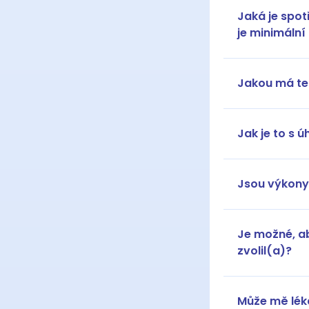
Jaká je spot
je minimáln
Jakou má te
Jak je to s 
Jsou výkony 
Je možné, ab
zvolil(a)?
Může mě léka