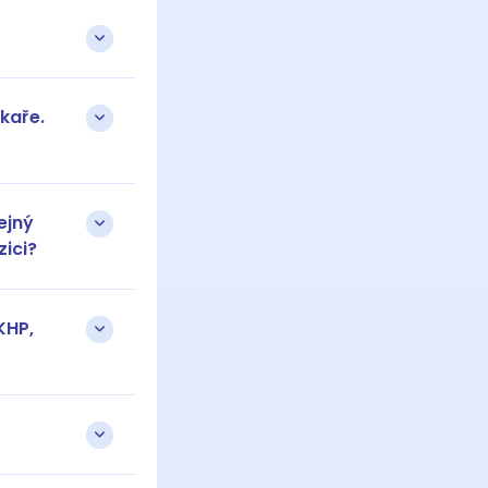
kaře.
ejný
zici?
KHP,