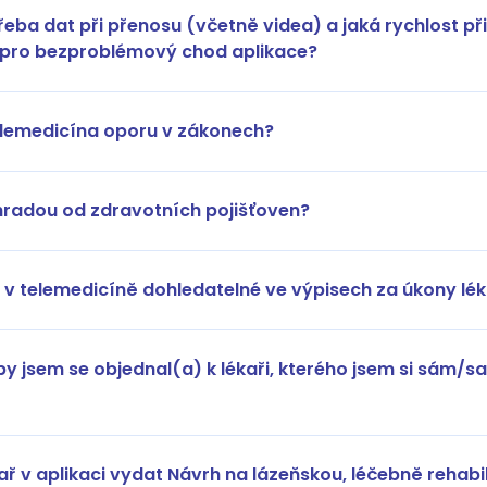
řeba dat při přenosu (včetně videa) a jaká rychlost př
í pro bezproblémový chod aplikace?
lemedicína oporu v zákonech?
úhradou od zdravotních pojišťoven?
v telemedicíně dohledatelné ve výpisech za úkony lé
y jsem se objednal(a) k lékaři, kterého jsem si sám/
ř v aplikaci vydat Návrh na lázeňskou, léčebně rehabil