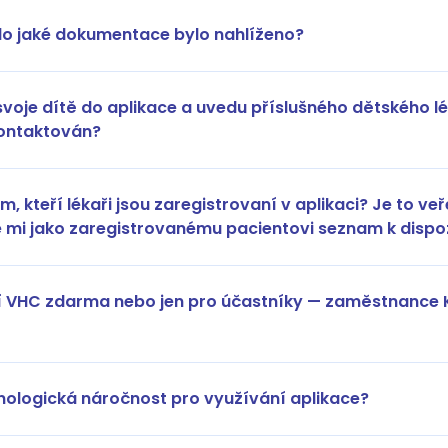
do jaké dokumentace bylo nahlíženo?
 svoje dítě do aplikace a uvedu příslušného dětského lé
kontaktován?
, kteří lékaři jsou zaregistrovaní v aplikaci? Je to veř
je mi jako zaregistrovanému pacientovi seznam k dispo
í VHC zdarma nebo jen pro účastníky — zaměstnance 
nologická náročnost pro využívání aplikace?