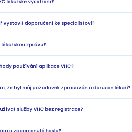
HC lékařské vyšetření?
ř vystavit doporučení ke specialistovi?
 lékařskou zprávu?
ýhody používání aplikace VHC?
ím, že byl můj požadavek zpracován a doručen lékaři?
užívat služby VHC bez registrace?
dám o zapomenuté heslo?