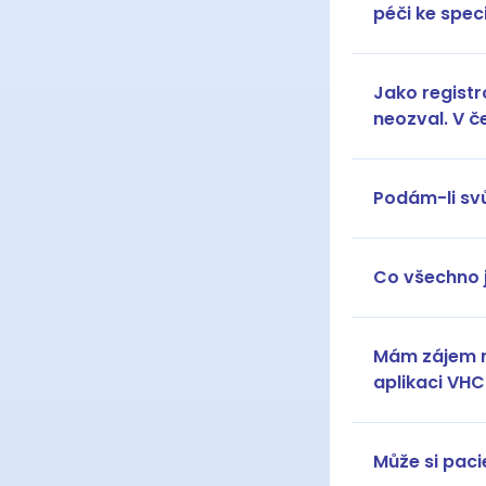
péči ke spec
Jako registr
neozval. V č
Podám-li sv
Co všechno 
Mám zájem ne
aplikaci VHC
Může si paci