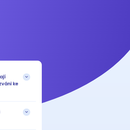
ají
zváni ke
i