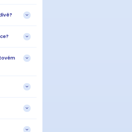
divě?
ace?
etovém