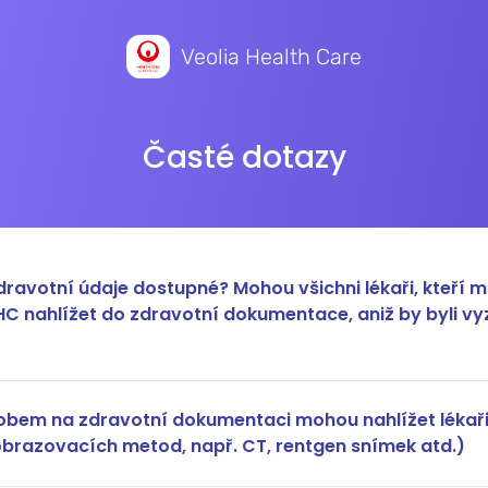
Veolia Health Care
Časté dotazy
ravotní údaje dostupné? Mohou všichni lékaři, kteří m
C nahlížet do zdravotní dokumentace, aniž by byli vy
bem na zdravotní dokumentaci mohou nahlížet lékař
obrazovacích metod, např. CT, rentgen snímek atd.)