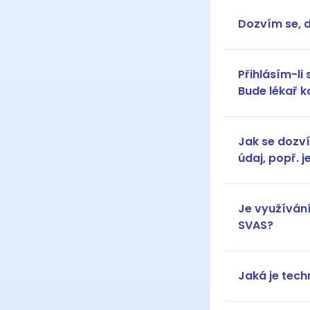
Dozvím se, 
Přihlásím-li
Bude lékař 
Jak se dozvím
údaj, popř. 
Je využíván
SVAS?
Jaká je tech