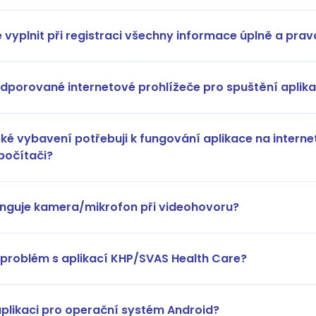
é vyplnit při registraci všechny informace úplně a prav
odporované internetové prohlížeče pro spuštění aplik
ké vybavení potřebuji k fungování aplikace na intern
 počítači?
unguje kamera/mikrofon při videohovoru?
 problém s aplikací KHP/SVAS Health Care?
plikaci pro operační systém Android?