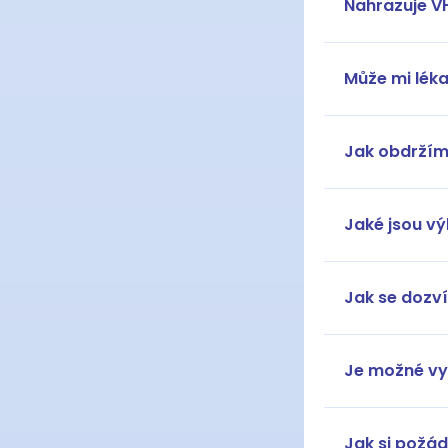
Nahrazuje V
Může mi léka
Jak obdržím
Jaké jsou v
Jak se dozv
Je možné vy
Jak si požá