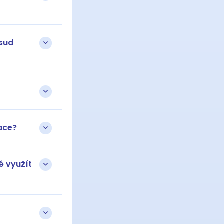
osud
ace?
é využít