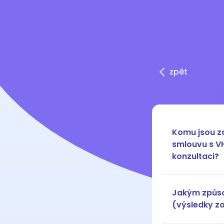
zpět
Komu jsou zd
smlouvu s VH
konzultaci?
Jakým způso
(výsledky z