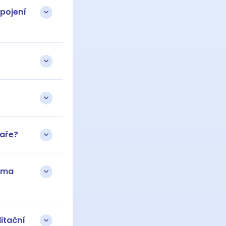
ipojení
kaře?
sama
itační