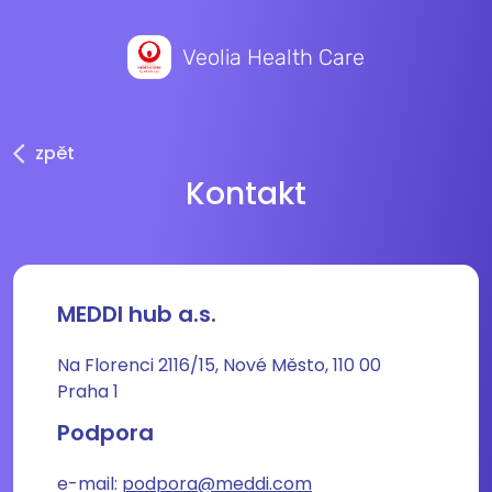
Veolia Health Care
zpět
Kontakt
MEDDI hub a.s.
Na Florenci 2116/15, Nové Město, 110 00
Praha 1
Podpora
e-mail:
podpora@meddi.com