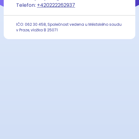
Telefon:
+420222262937
IČO: 062 30 458, Společnost vedena u Městského soudu
v Praze, vložka B 25071